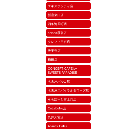
エキスポシティ店
新宿東口店
四条河原町店
solado原宿店
クレフィ三宮店
天王寺店
梅田店
CONCEPT CAFE by
SWEETS PARADISE
名古屋パルコ店
名古屋スパイラルタワーズ店
ららぽーと富士見店
CoLaBoNo店
丸井大宮店
Animax Cafe+