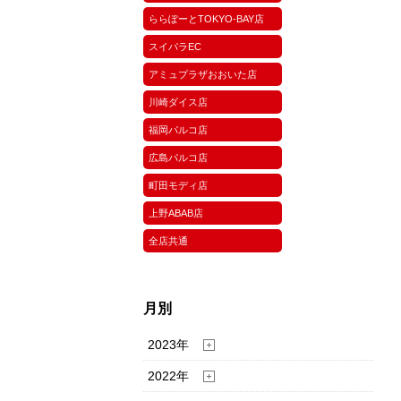
ららぽーとTOKYO-BAY店
スイパラEC
アミュプラザおおいた店
川崎ダイス店
福岡パルコ店
広島パルコ店
町田モディ店
上野ABAB店
全店共通
月別
2023年
2022年