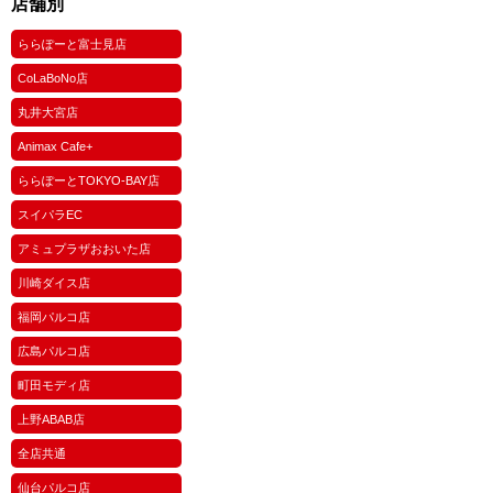
店舗別
ららぽーと富士見店
CoLaBoNo店
丸井大宮店
Animax Cafe+
ららぽーとTOKYO-BAY店
スイパラEC
アミュプラザおおいた店
川崎ダイス店
福岡パルコ店
広島パルコ店
町田モディ店
上野ABAB店
全店共通
仙台パルコ店