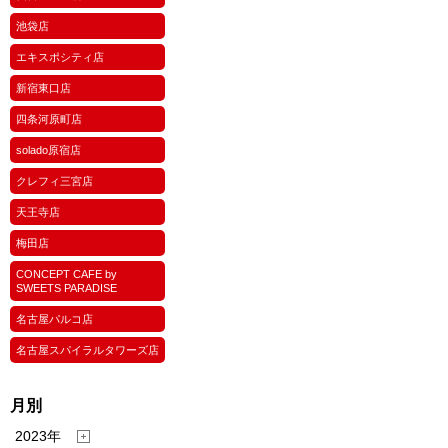
池袋店
エキスポシティ店
新宿東口店
四条河原町店
solado原宿店
クレフィ三宮店
天王寺店
梅田店
CONCEPT CAFE by
SWEETS PARADISE
名古屋パルコ店
名古屋スパイラルタワーズ店
月別
2023年