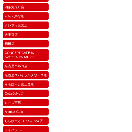
四条河原町店
solado原宿店
クレフィ三宮店
天王寺店
梅田店
CONCEPT CAFE by
SWEETS PARADISE
名古屋パルコ店
名古屋スパイラルタワーズ店
ららぽーと富士見店
CoLaBoNo店
丸井大宮店
Animax Cafe+
ららぽーとTOKYO-BAY店
スイパラEC