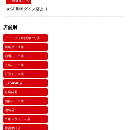
川崎ダイス店
★SP川崎ダイス店より
店舗別
アミュプラザおおいた店
川崎ダイス店
福岡パルコ店
広島パルコ店
町田モディ店
上野ABAB店
全店共通
仙台パルコ店
池袋店
エキスポシティ店
新宿東口店