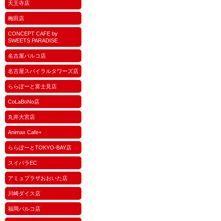
天王寺店
梅田店
CONCEPT CAFE by
SWEETS PARADISE
名古屋パルコ店
名古屋スパイラルタワーズ店
ららぽーと富士見店
CoLaBoNo店
丸井大宮店
Animax Cafe+
ららぽーとTOKYO-BAY店
スイパラEC
アミュプラザおおいた店
川崎ダイス店
福岡パルコ店