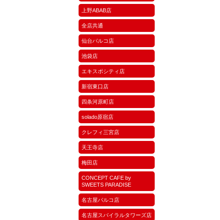
上野ABAB店
全店共通
仙台パルコ店
池袋店
エキスポシティ店
新宿東口店
四条河原町店
solado原宿店
クレフィ三宮店
天王寺店
梅田店
CONCEPT CAFE by
SWEETS PARADISE
名古屋パルコ店
名古屋スパイラルタワーズ店