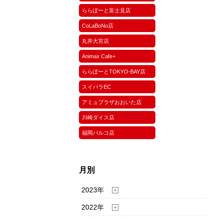
ららぽーと富士見店
CoLaBoNo店
丸井大宮店
Animax Cafe+
ららぽーとTOKYO-BAY店
スイパラEC
アミュプラザおおいた店
川崎ダイス店
福岡パルコ店
月別
2023年
2022年