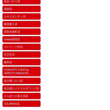
仙台パルコ店
池袋店
エキスポシティ店
新宿東口店
四条河原町店
solado原宿店
クレフィ三宮店
天王寺店
梅田店
CONCEPT CAFE by
SWEETS PARADISE
名古屋パルコ店
名古屋スパイラルタワーズ店
ららぽーと富士見店
CoLaBoNo店