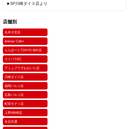
★SP川崎ダイス店より
店舗別
丸井大宮店
Animax Cafe+
ららぽーとTOKYO-BAY店
スイパラEC
アミュプラザおおいた店
川崎ダイス店
福岡パルコ店
広島パルコ店
町田モディ店
上野ABAB店
全店共通