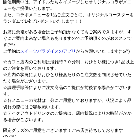
開催期間中は、アイドルたちをイメージしたオリジナルコラボメニ
ューをご提供いたします。
また、コラボメニューを1品ご注文ごとに、オリジナルコースターを
ランダムで1枚プレゼントいたします！！
お席に余裕がある場合はご予約頂かなくてもご案内できますが、す
ぐにご案内出来ない場合もありますのでご予約頂くのがおススメで
す(^^♪
ご予約は
スイーツパラダイスのアプリ
からお願いいたします(*'ω'*)
☆カフェ店内のご利用は混雑時７０分制、おひとり様につき1品以上
のご注文を頂いております。
☆店内の状況によりおひとり様あたりのご注文数を制限させていた
だく場合がございます。
☆調理手順等によりご注文商品のご提供が前後する場合がございま
す。
☆各メニューの食材は十分にご用意しておりますが、状況により品
切れの際にはご容赦願います。
☆テイクアウトドリンクのご提供は、店内状況によりお時間がかか
る場合がございます。
限定グッズのご用意もございます！ご来店お待ちしております
(*'ω'*)/