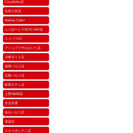
CoLaBoNo店
丸井大宮店
Animax Cafe+
ららぽーとTOKYO-BAY店
スイパラEC
アミュプラザおおいた店
川崎ダイス店
福岡パルコ店
広島パルコ店
町田モディ店
上野ABAB店
全店共通
仙台パルコ店
池袋店
エキスポシティ店