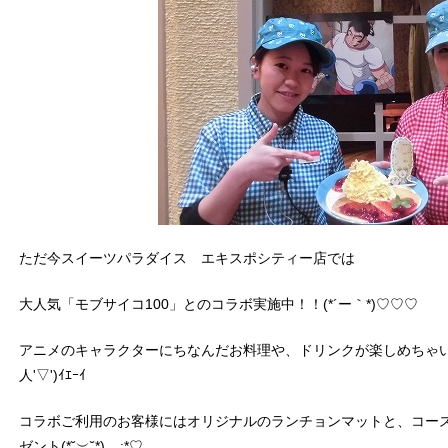
ただ今スイーツパラダイス エキスポシティー店では
大人気「モブサイコ100」とのコラボ実施中！！(*´ー｀*)♡♡♡
アニメのキャラクターにちなんだお料理や、ドリンクが楽しめちゃい
人'▽')ｲｴｰｲ
コラボご利用のお客様にはオリジナルのランチョンマットと、コー
ゼント(*˘︶˘*).｡.:*♡