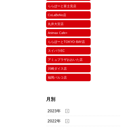
ららぽーと富士見店
CoLaBoNo店
丸井大宮店
Animax Cafe+
ららぽーとTOKYO-BAY店
スイパラEC
アミュプラザおおいた店
川崎ダイス店
福岡パルコ店
月別
2023年
2022年