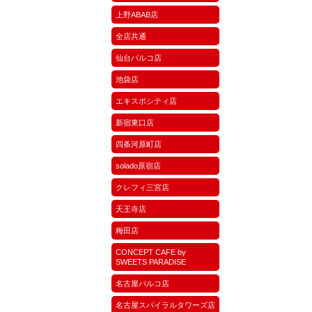
上野ABAB店
全店共通
仙台パルコ店
池袋店
エキスポシティ店
新宿東口店
四条河原町店
solado原宿店
クレフィ三宮店
天王寺店
梅田店
CONCEPT CAFE by
SWEETS PARADISE
名古屋パルコ店
名古屋スパイラルタワーズ店