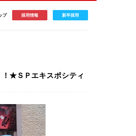
ップ
採用情報
新卒採用
！！★ＳＰエキスポシティ