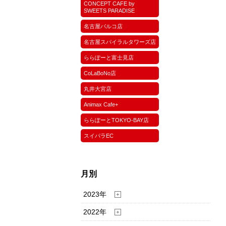
CONCEPT CAFE by
SWEETS PARADISE
名古屋パルコ店
名古屋スパイラルタワーズ店
ららぽーと富士見店
CoLaBoNo店
丸井大宮店
Animax Cafe+
ららぽーとTOKYO-BAY店
スイパラEC
月別
2023年
2022年