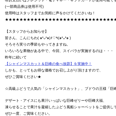
④お支払いはクレジット・電子マネー・ギフトカードが使用可能で
(一部商品券は使用不可)
使用時はスタッフまでお気軽に声をかけてくださいね！
★★★★★★★★★★★★★★★★★★★★★★★★★★★★★★
【スタッフからお知らせ】
皆さん、こんにちわ( ๑❛ᴗ❛๑)۶♡٩(๑❛ᴗ❛๑ )
そろそろ実りの季節もやってきますね。
いろいろな果物がある中で、今回、スイパラが実施するのは・・・
昨年に続いて
【シャインマスカット＆巨峰の食べ放題】を実施中！
しかも、とってもお得な価格でお召し上がり頂けますので、
ぜひご賞味ください★
☆高級ぶどうで人気の「シャインマスカット」、ブドウの王様「巨
デザート・アイスにも果汁いっぱいな巨峰ゼリーや巨峰大福、
凍らせることで果汁を凝縮したぶどう風船シャーベットをご提供し
ぜひ一度、ご賞味ください。