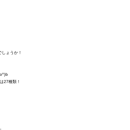
でしょうか！
^)b
は27種類！