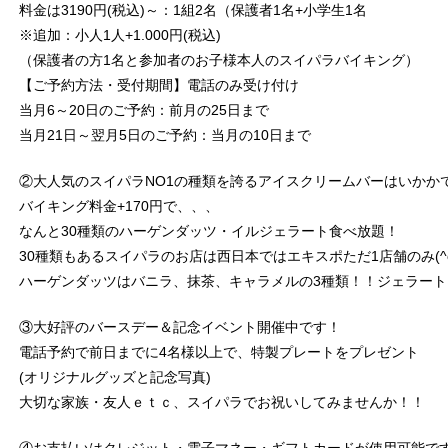
料金は3190円(税込)～：1組2名（保護者1名+小学生1名
※追加：小人1人+1.000円(税込)
（保護者の方1名と参加者のお子様本人のスイパラバイキング）
【ご予約方法・受付期間】電話のみ受け付け
当月6～20日のご予約：前月の25日まで
当月21日～翌月5日のご予約：当月の10日まで
②大人気のスイパラNO1の種類を誇るアイスクリームバーはいかか
バイキング料金+170円で、、、
なんと30種類のハーゲンダッツ・イルジェラート食べ放題！
30種類もあるスイパラのお店は西日本ではエキスポただ1店舗のみ(^o
ハーゲンダッツはバニラ、抹茶、キャラメルの3種類！！ジェラート
③大好評のバースデー＆記念イベント開催中です！
電話予約で前日までに4名様以上で、特製プレートをプレゼント
(オリジナルグッズと記念写真)
大切な家族・友人ｅｔｃ、スイパラでお祝いしてみませんか！！