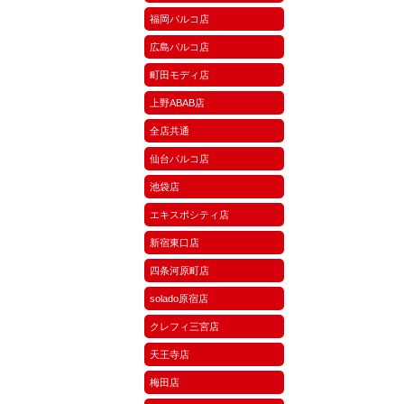
福岡パルコ店
広島パルコ店
町田モディ店
上野ABAB店
全店共通
仙台パルコ店
池袋店
エキスポシティ店
新宿東口店
四条河原町店
solado原宿店
クレフィ三宮店
天王寺店
梅田店