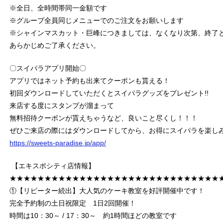
※全日、全時間帯同一金額です
※グループ全員同じメニューでのご注文をお願いします
※シャインマスカット・巨峰につきましては、なくなり次第、終了
あらかじめご了承ください。
〇スイパラアプリ開始〇
アプリではネット予約も出来てクーポンも貰える！
初回ダウンロードしていただくとスイパラグッズをプレゼント!!
来店する度にスタンプが溜まって
無料招待クーポンが貰えちゃうなど、良いこと尽くし！！！
ぜひご来店の際にはダウンロードしてから、お得にスイパラを楽し
https://sweets-paradise.jp/app/
【エキスポシティ店情報】
★★★★★★★★★★★★★★★★★★★★★★★★★★★★★★
①【リピーター続出】大人気のケーキ教室を好評開催中です！
完全予約制の土日祝限定 1日2回開催！
時間は10：30～ / 17：30～ 約1時間ほどの教室です