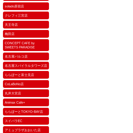
solado原宿店
クレフィ三宮店
天王寺店
梅田店
CONCEPT CAFE by
SWEETS PARADISE
名古屋パルコ店
名古屋スパイラルタワーズ店
ららぽーと富士見店
CoLaBoNo店
丸井大宮店
Animax Cafe+
ららぽーとTOKYO-BAY店
スイパラEC
アミュプラザおおいた店