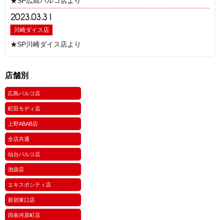
★SP広島パルコ店より
2023.03.31
川崎ダイス店
★SP川崎ダイス店より
店舗別
広島パルコ店
町田モディ店
上野ABAB店
全店共通
仙台パルコ店
池袋店
エキスポシティ店
新宿東口店
四条河原町店