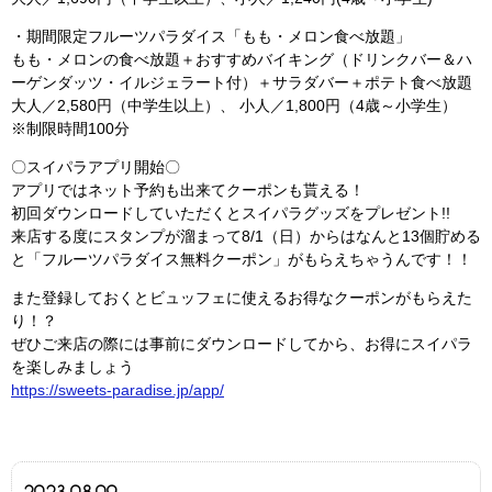
・期間限定フルーツパラダイス「もも・メロン食べ放題」
もも・メロンの食べ放題＋おすすめバイキング（ドリンクバー＆ハ
ーゲンダッツ・イルジェラート付）＋サラダバー＋ポテト食べ放題
大人／2,580円（中学生以上）、 小人／1,800円（4歳～小学生）
※制限時間100分
〇スイパラアプリ開始〇
アプリではネット予約も出来てクーポンも貰える！
初回ダウンロードしていただくとスイパラグッズをプレゼント!!
来店する度にスタンプが溜まって8/1（日）からはなんと13個貯める
と「フルーツパラダイス無料クーポン」がもらえちゃうんです！！
また登録しておくとビュッフェに使えるお得なクーポンがもらえた
り！？
ぜひご来店の際には事前にダウンロードしてから、お得にスイパラ
を楽しみましょう
https://sweets-paradise.jp/app/