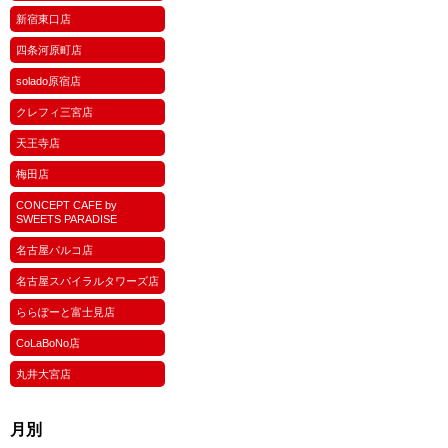
新宿東口店
四条河原町店
solado原宿店
クレフィ三宮店
天王寺店
梅田店
CONCEPT CAFE by
SWEETS PARADISE
名古屋パルコ店
名古屋スパイラルタワーズ店
ららぽーと富士見店
CoLaBoNo店
丸井大宮店
月別