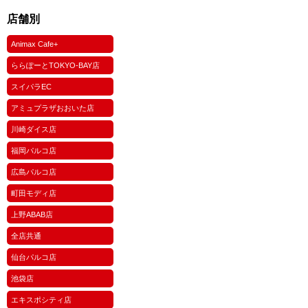
店舗別
Animax Cafe+
ららぽーとTOKYO-BAY店
スイパラEC
アミュプラザおおいた店
川崎ダイス店
福岡パルコ店
広島パルコ店
町田モディ店
上野ABAB店
全店共通
仙台パルコ店
池袋店
エキスポシティ店