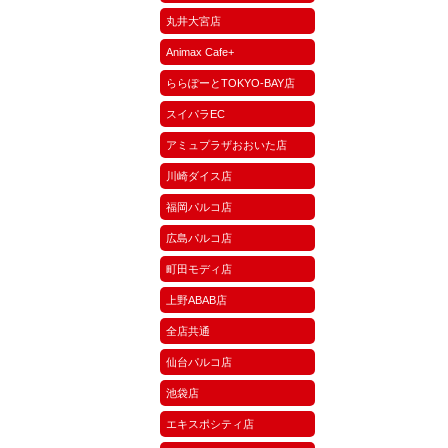
丸井大宮店
Animax Cafe+
ららぽーとTOKYO-BAY店
スイパラEC
アミュプラザおおいた店
川崎ダイス店
福岡パルコ店
広島パルコ店
町田モディ店
上野ABAB店
全店共通
仙台パルコ店
池袋店
エキスポシティ店