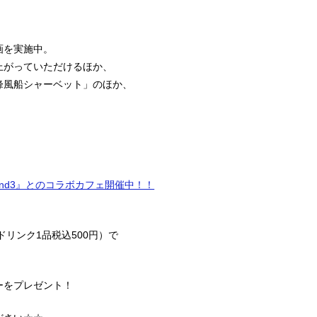
画を実施中。
上がっていただけるほか、
峰風船シャーベット」のほか、
ISE round3』とのコラボカフェ開催中！！
リンク1品税込500円）で
ーをプレゼント！