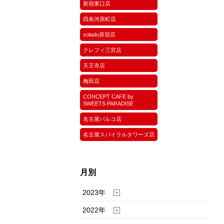
新宿東口店
四条河原町店
solado原宿店
クレフィ三宮店
天王寺店
梅田店
CONCEPT CAFE by
SWEETS PARADISE
名古屋パルコ店
名古屋スパイラルタワーズ店
月別
2023年
2022年