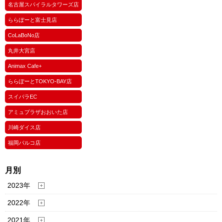
名古屋スパイラルタワーズ店
ららぽーと富士見店
CoLaBoNo店
丸井大宮店
Animax Cafe+
ららぽーとTOKYO-BAY店
スイパラEC
アミュプラザおおいた店
川崎ダイス店
福岡パルコ店
月別
2023年
2022年
2021年