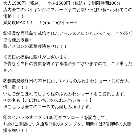
大人1980円（税込）、小人1500円（税込）※制限時間100分
店内全てのバイキングにフルーツまでお腹いっぱい食べられてこの
価格！！！
満足度MAX！！！！(●´ω｀●)/イェーイ
②温暖な鹿児島で栽培されたアールスメロンだからこそ、この時期
でも糖度抜群♪
苺とメロンの豪華共演をぜひ！！
※当日の提供に限りがございます。
予告なく当日の提供を終了する場合がございますので、ご了承くだ
さい。
③創業祭最終日の22日には、いつものふわふわショートに苺が大、
増、量！！！
いちごがこぼれてしまう程のふわふわショートをご提供します。
その名も【こぼれいちごのふわふわショート】
※こちらは全てのコースでお楽しみ頂けます。
④スイパラ公式アプリ100万ダウンロードを記念して、
1回のご来店につき通常1個のスタンプを、期間中は3個押印の大盤
振る舞い！！！