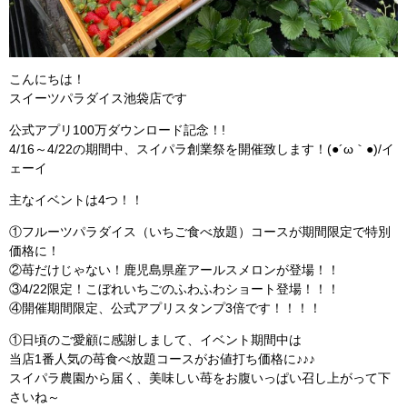
こんにちは！
スイーツパラダイス池袋店です
公式アプリ100万ダウンロード記念！!
4/16～4/22の期間中、スイパラ創業祭を開催致します！(●´ω｀●)/イ
ェーイ
主なイベントは4つ！！
①フルーツパラダイス（いちご食べ放題）コースが期間限定で特別
価格に！
②苺だけじゃない！鹿児島県産アールスメロンが登場！！
③4/22限定！こぼれいちごのふわふわショート登場！！！
④開催期間限定、公式アプリスタンプ3倍です！！！！
①日頃のご愛顧に感謝しまして、イベント期間中は
当店1番人気の苺食べ放題コースがお値打ち価格に♪♪♪
スイパラ農園から届く、美味しい苺をお腹いっぱい召し上がって下
さいね～