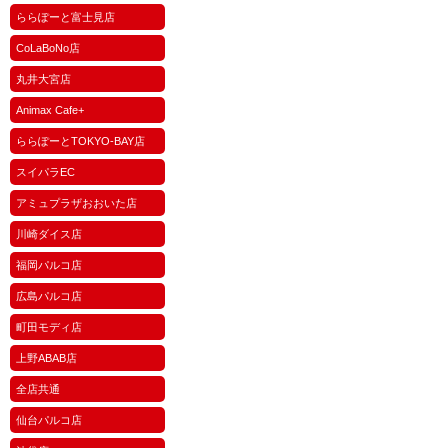
ららぽーと富士見店
CoLaBoNo店
丸井大宮店
Animax Cafe+
ららぽーとTOKYO-BAY店
スイパラEC
アミュプラザおおいた店
川崎ダイス店
福岡パルコ店
広島パルコ店
町田モディ店
上野ABAB店
全店共通
仙台パルコ店