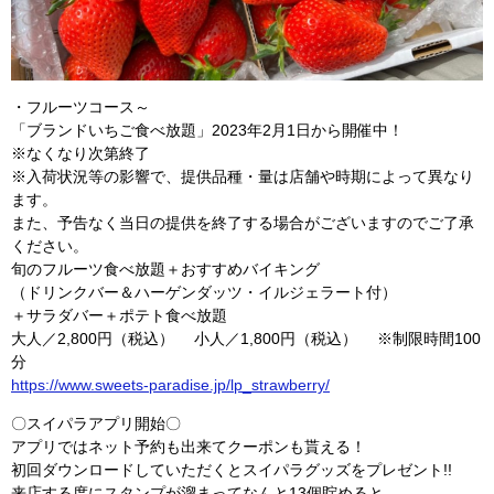
・フルーツコース～
「ブランドいちご食べ放題」2023年2月1日から開催中！
※なくなり次第終了
※入荷状況等の影響で、提供品種・量は店舗や時期によって異なり
ます。
また、予告なく当日の提供を終了する場合がございますのでご了承
ください。
旬のフルーツ食べ放題＋おすすめバイキング
（ドリンクバー＆ハーゲンダッツ・イルジェラート付）
＋サラダバー＋ポテト食べ放題
大人／2,800円（税込） 小人／1,800円（税込） ※制限時間100
分
https://www.sweets-paradise.jp/lp_strawberry/
〇スイパラアプリ開始〇
アプリではネット予約も出来てクーポンも貰える！
初回ダウンロードしていただくとスイパラグッズをプレゼント!!
来店する度にスタンプが溜まってなんと13個貯めると