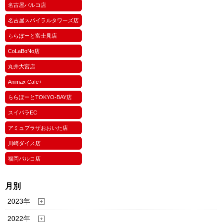
名古屋パルコ店
名古屋スパイラルタワーズ店
ららぽーと富士見店
CoLaBoNo店
丸井大宮店
Animax Cafe+
ららぽーとTOKYO-BAY店
スイパラEC
アミュプラザおおいた店
川崎ダイス店
福岡パルコ店
月別
2023年
2022年