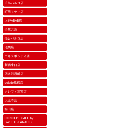
広島パルコ店
町田モディ店
上野ABAB店
全店共通
仙台パルコ店
池袋店
エキスポシティ店
新宿東口店
四条河原町店
solado原宿店
クレフィ三宮店
天王寺店
梅田店
CONCEPT CAFE by
SWEETS PARADISE