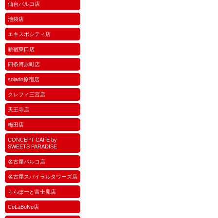
仙台パルコ店
池袋店
エキスポシティ店
新宿東口店
四条河原町店
solado原宿店
クレフィ三宮店
天王寺店
梅田店
CONCEPT CAFE by
SWEETS PARADISE
名古屋パルコ店
名古屋スパイラルタワーズ店
ららぽーと富士見店
CoLaBoNo店