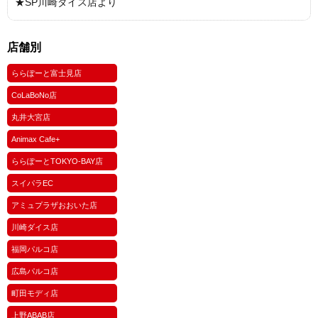
★SP川崎ダイス店より
店舗別
ららぽーと富士見店
CoLaBoNo店
丸井大宮店
Animax Cafe+
ららぽーとTOKYO-BAY店
スイパラEC
アミュプラザおおいた店
川崎ダイス店
福岡パルコ店
広島パルコ店
町田モディ店
上野ABAB店