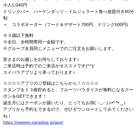
小人1,040円
ドリンクバー、ハーゲンダッツ・イルジェラート食べ放題付き80分
制
＋ コラボオーダー（フード＆デザート700円、ドリンク500円)
※３歳以下無料
※全日、全時間帯同一金額です。
※グループ全員同じメニューでのご注文をお願いします。
皆さまのお越しをお待ちしております♪
ご来店時は予約でのご来店がオススメです(^^)/
スイパラアプリより承っております♪
☆☆☆☆アプリのご登録はこちらから！☆☆☆☆
スタンプを１３個貯めると、フルーツパラダイスが無料になるクー
ポンをGETできます！
誕生月にはクーポンが届いたり、とってもお得( ･◡･ )♫•*¨*•.¸¸♪
アプリから予約もできるので、ぜひダウンロードしてみてください
ね！
https://sweets-paradise.jp/app/