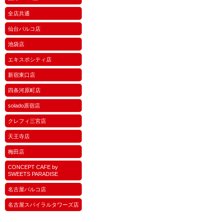
全店共通
仙台パルコ店
池袋店
エキスポシティ店
新宿東口店
四条河原町店
solado原宿店
クレフィ三宮店
天王寺店
梅田店
CONCEPT CAFE by
SWEETS PARADISE
名古屋パルコ店
名古屋スパイラルタワーズ店