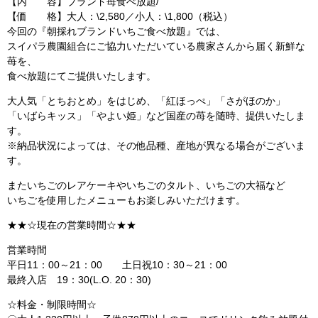
【内 容】ブランド苺食べ放題/
【価 格】大人：\2,580／小人：\1,800（税込）
今回の『朝採れブランドいちご食べ放題』では、
スイパラ農園組合にご協力いただいている農家さんから届く新鮮な
苺を、
食べ放題にてご提供いたします。
大人気「とちおとめ」をはじめ、「紅ほっぺ」「さがほのか」
「いばらキッス」「やよい姫」など国産の苺を随時、提供いたしま
す。
※納品状況によっては、その他品種、産地が異なる場合がございま
す。
またいちごのレアケーキやいちごのタルト、いちごの大福など
いちごを使用したメニューもお楽しみいただけます。
★★☆現在の営業時間☆★★
営業時間
平日11：00～21：00 土日祝10：30～21：00
最終入店 19：30(L.O. 20：30)
☆料金・制限時間☆