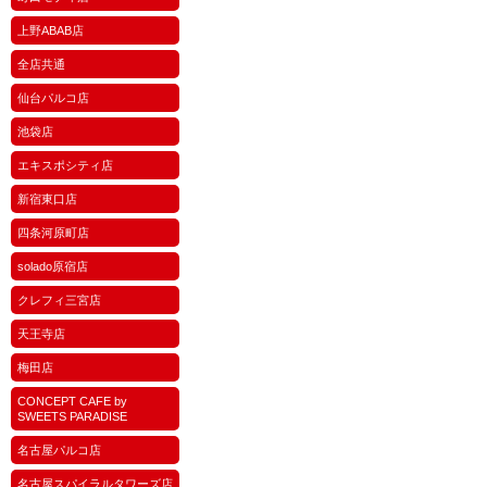
上野ABAB店
全店共通
仙台パルコ店
池袋店
エキスポシティ店
新宿東口店
四条河原町店
solado原宿店
クレフィ三宮店
天王寺店
梅田店
CONCEPT CAFE by
SWEETS PARADISE
名古屋パルコ店
名古屋スパイラルタワーズ店