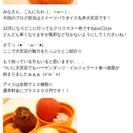
みなさん、こんにちわ（。＞ω＜）。
今回のブログ担当はスイーツパラダイス丸井大宮店です！
12月になりどこに行ってもクリスマス一色ですね(o≧口≦)o
どんどん寒くなりますが風邪など引かないようにしてくださいね！
さてっ（●｀・ω・´●）
ここで大宮店の魅力をたっぷりとご紹介☆
もう知っている方もいると思いますが、、、
ついに大宮店でもハーゲンダッツ・イルジェラート食べ放題が
始まりましたぁぁぁ（o´ω｀o）
アイスは全部で１０種類☆
通常料金にプラス２００円です！！