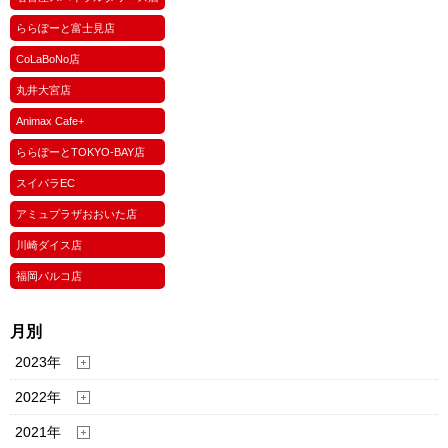
ららぽーと富士見店
CoLaBoNo店
丸井大宮店
Animax Cafe+
ららぽーとTOKYO-BAY店
スイパラEC
アミュプラザおおいた店
川崎ダイス店
福岡パルコ店
月別
2023年
2022年
2021年