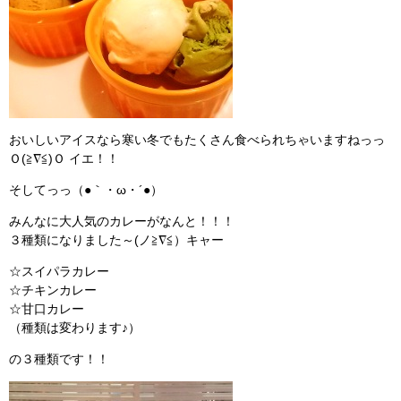
おいしいアイスなら寒い冬でもたくさん食べられちゃいますねっっ
Ｏ(≧∇≦)Ｏ イエ！！
そしてっっ（●｀・ω・´●）
みんなに大人気のカレーがなんと！！！
３種類になりました～(ノ≧∇≦）キャー
☆スイパラカレー
☆チキンカレー
☆甘口カレー
（種類は変わります♪）
の３種類です！！