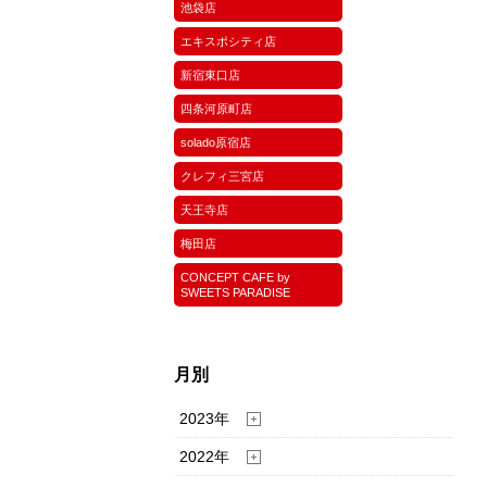
池袋店
エキスポシティ店
新宿東口店
四条河原町店
solado原宿店
クレフィ三宮店
天王寺店
梅田店
CONCEPT CAFE by
SWEETS PARADISE
月別
2023年
2022年