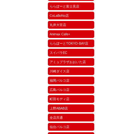
ららぽーと富士見店
CoLaBoNo店
丸井大宮店
Animax Cafe+
ららぽーとTOKYO-BAY店
スイパラEC
アミュプラザおおいた店
川崎ダイス店
福岡パルコ店
広島パルコ店
町田モディ店
上野ABAB店
全店共通
仙台パルコ店