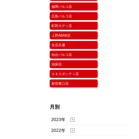
福岡パルコ店
広島パルコ店
町田モディ店
上野ABAB店
全店共通
仙台パルコ店
池袋店
エキスポシティ店
新宿東口店
月別
2023年
2022年