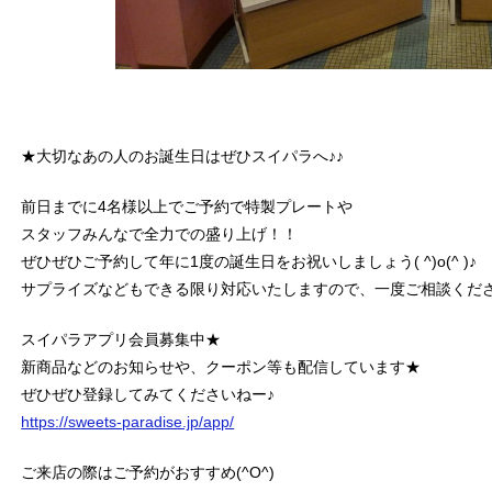
★大切なあの人のお誕生日はぜひスイパラへ♪♪
前日までに4名様以上でご予約で特製プレートや
スタッフみんなで全力での盛り上げ！！
ぜひぜひご予約して年に1度の誕生日をお祝いしましょう( ^)o(^ )♪
サプライズなどもできる限り対応いたしますので、一度ご相談くだ
スイパラアプリ会員募集中★
新商品などのお知らせや、クーポン等も配信しています★
ぜひぜひ登録してみてくださいねー♪
https://sweets-paradise.jp/app/
ご来店の際はご予約がおすすめ(^O^)