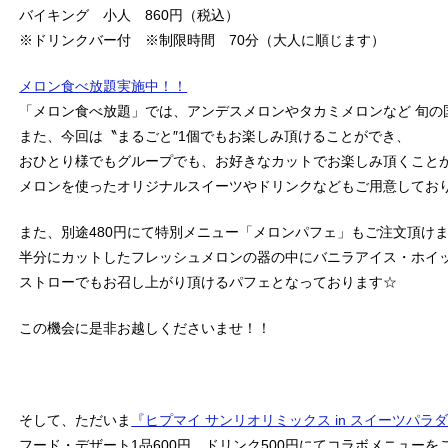
バイキング 小人 860円（税込）
※ドリンクバー付 ※制限時間 70分（大人に順じます）
メロン食べ放題実施中！！
「メロン食べ放題」では、アンデスメロンやタカミメロンなど 旬の
また、今回は〝まるごと″1個でもお楽しみ頂けることができ、
おひとり様でもグループでも、お好きなカットでお楽しみ頂くことが
メロンを使ったオリジナルスイーツやドリンクなどもご用意してお
また、別途480円にて特別メニュー「メロンパフェ」もご注文頂けま
半分にカットしたフレッシュメロンの器の中にバニラアイス・ホイ
ストローでもお召し上がり頂けるパフェとなっております☆
この機会に是非お越しくださいませ！！
そして、ただいま
『ヒプマイ サンリオリミックス in スイーツパラ
フード・デザート1品600円、ドリンク500円にてコラボメニューを