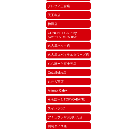
クレフィ三宮店
天王寺店
梅田店
CONCEPT CAFE by
SWEETS PARADISE
名古屋パルコ店
名古屋スパイラルタワーズ店
ららぽーと富士見店
CoLaBoNo店
丸井大宮店
Animax Cafe+
ららぽーとTOKYO-BAY店
スイパラEC
アミュプラザおおいた店
川崎ダイス店