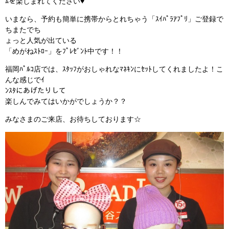
ﾑを楽しまれてください♥
いまなら、予約も簡単に携帯からとれちゃう「ｽｲﾊﾟﾗｱﾌﾟﾘ」ご登録で
ちまたでち
ょっと人気が出ている
「めがねｽﾄﾛｰ」をﾌﾟﾚｾﾞﾝﾄ中です！！
福岡ﾊﾟﾙｺ店では、ｽﾀｯﾌがおしゃれなﾏﾈｷﾝにｾｯﾄしてくれましたよ！こ
んな感じでｲ
ﾝｽﾀにあげたりして
楽しんでみてはいかがでしょうか？？
みなさまのご来店、お待ちしております☆