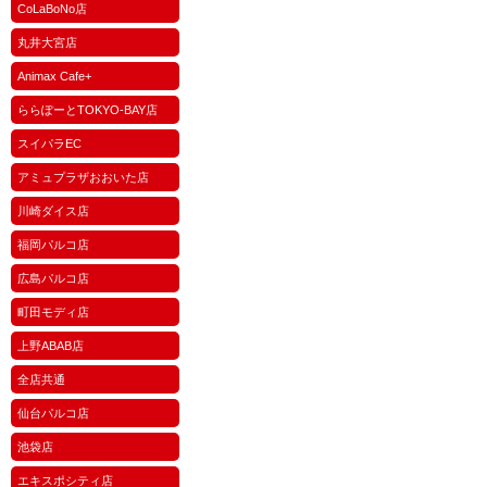
CoLaBoNo店
丸井大宮店
Animax Cafe+
ららぽーとTOKYO-BAY店
スイパラEC
アミュプラザおおいた店
川崎ダイス店
福岡パルコ店
広島パルコ店
町田モディ店
上野ABAB店
全店共通
仙台パルコ店
池袋店
エキスポシティ店