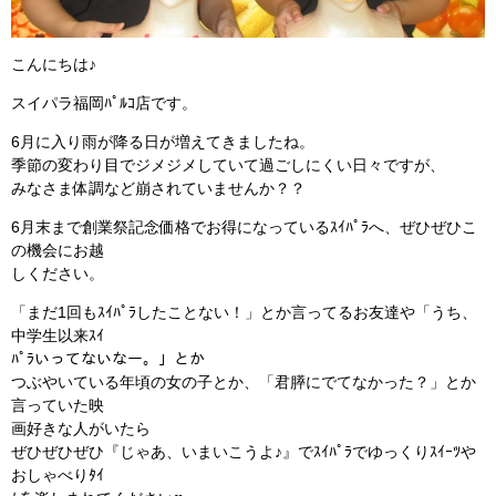
こんにちは♪
スイパラ福岡ﾊﾟﾙｺ店です。
6月に入り雨が降る日が増えてきましたね。
季節の変わり目でジメジメしていて過ごしにくい日々ですが、
みなさま体調など崩されていませんか？？
6月末まで創業祭記念価格でお得になっているｽｲﾊﾟﾗへ、ぜひぜひこ
の機会にお越
しください。
「まだ1回もｽｲﾊﾟﾗしたことない！」とか言ってるお友達や「うち、
中学生以来ｽｲ
ﾊﾟﾗいってないなー。」とか
つぶやいている年頃の女の子とか、「君膵にでてなかった？」とか
言っていた映
画好きな人がいたら
ぜひぜひぜひ『じゃあ、いまいこうよ♪』でｽｲﾊﾟﾗでゆっくりｽｲｰﾂや
おしゃべりﾀｲ