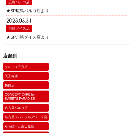
広島パルコ店
★SP広島パルコ店より
2023.03.31
川崎ダイス店
★SP川崎ダイス店より
店舗別
クレフィ三宮店
天王寺店
梅田店
CONCEPT CAFE by
SWEETS PARADISE
名古屋パルコ店
名古屋スパイラルタワーズ店
ららぽーと富士見店