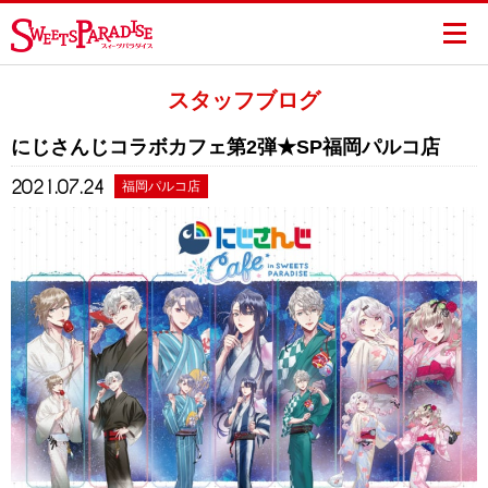
スタッフブログ
にじさんじコラボカフェ第2弾★SP福岡パルコ店
2021.07.24
福岡パルコ店