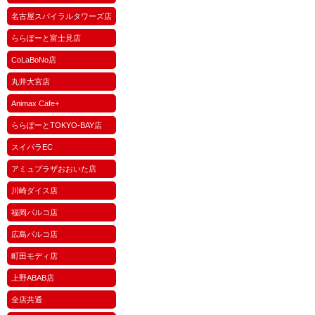
名古屋スパイラルタワーズ店
ららぽーと富士見店
CoLaBoNo店
丸井大宮店
Animax Cafe+
ららぽーとTOKYO-BAY店
スイパラEC
アミュプラザおおいた店
川崎ダイス店
福岡パルコ店
広島パルコ店
町田モディ店
上野ABAB店
全店共通