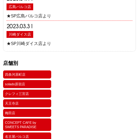
広島パルコ店
★SP広島パルコ店より
2023.03.31
川崎ダイス店
★SP川崎ダイス店より
店舗別
四条河原町店
solado原宿店
クレフィ三宮店
天王寺店
梅田店
CONCEPT CAFE by
SWEETS PARADISE
名古屋パルコ店