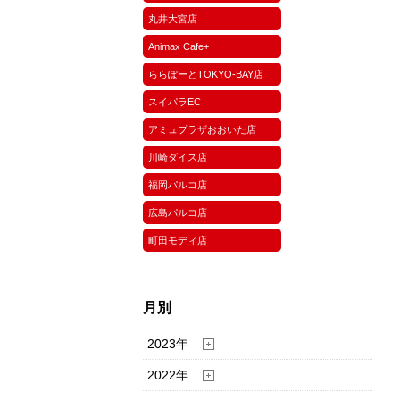
丸井大宮店
Animax Cafe+
ららぽーとTOKYO-BAY店
スイパラEC
アミュプラザおおいた店
川崎ダイス店
福岡パルコ店
広島パルコ店
町田モディ店
月別
2023年
2022年