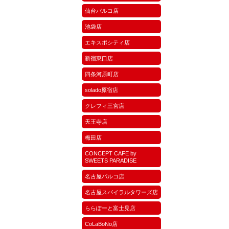
仙台パルコ店
池袋店
エキスポシティ店
新宿東口店
四条河原町店
solado原宿店
クレフィ三宮店
天王寺店
梅田店
CONCEPT CAFE by
SWEETS PARADISE
名古屋パルコ店
名古屋スパイラルタワーズ店
ららぽーと富士見店
CoLaBoNo店