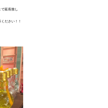
まで延長致し
示ください！！