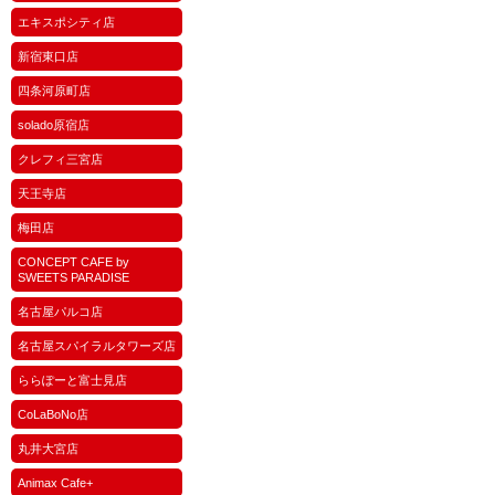
エキスポシティ店
新宿東口店
四条河原町店
solado原宿店
クレフィ三宮店
天王寺店
梅田店
CONCEPT CAFE by
SWEETS PARADISE
名古屋パルコ店
名古屋スパイラルタワーズ店
ららぽーと富士見店
CoLaBoNo店
丸井大宮店
Animax Cafe+