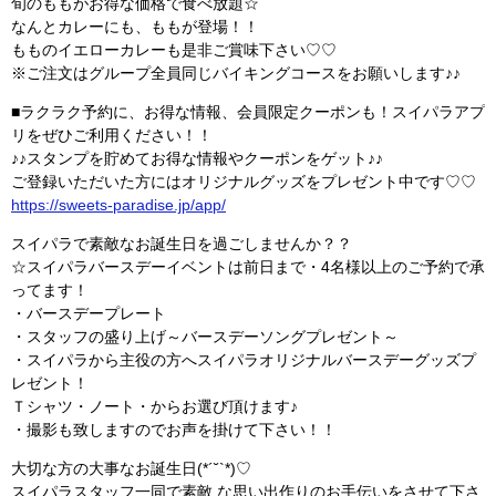
旬のももがお得な価格で食べ放題☆
なんとカレーにも、ももが登場！！
もものイエローカレーも是非ご賞味下さい♡♡
※ご注文はグループ全員同じバイキングコースをお願いします♪♪
■ラクラク予約に、お得な情報、会員限定クーポンも！スイパラアプ
リをぜひご利用ください！！
♪♪スタンプを貯めてお得な情報やクーポンをゲット♪♪
ご登録いただいた方にはオリジナルグッズをプレゼント中です♡♡
https://sweets-paradise.jp/app/
スイパラで素敵なお誕生日を過ごしませんか？？
☆スイパラバースデーイベントは前日まで・4名様以上のご予約で承
ってます！
・バースデープレート
・スタッフの盛り上げ～バースデーソングプレゼント～
・スイパラから主役の方へスイパラオリジナルバースデーグッズプ
レゼント！
Ｔシャツ・ノート・からお選び頂けます♪
・撮影も致しますのでお声を掛けて下さい！！
大切な方の大事なお誕生日(*´˘`*)♡
スイパラスタッフ一同で素敵 な思い出作りのお手伝いをさせて下さ