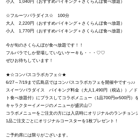
小人 1,040円（おすすめバイキング＋さくらんぼ食べ放題）
☆フルーツパラダイス☆ 100分
大人 2,220円（おすすめバイキング＋さくらんぼ食べ放題）
小人 1,770円（おすすめバイキング＋さくらんぼ食べ放題）
今が旬のさくらんぼが食べ放題です！！
フルパラでしか登場していないケーキも・・・♡♡
ぜひお待ちしています！
★☆コンパスコラボカフェ☆★
6/27～7/19まで広島店ではコンパスコラボカフェを開催中ですっ♪♪
スイーツパラダイス バイキング料金（大人1,490円（税込））／
ト食べ放題付）にプラスしてコラボメニュー（1品700円or500円
キャラクターイメージのメニューが盛沢山♡
コラボメニューをご注文の方には入店時にオリジナルのランチョン
1品ご注文ごとにオリジナルコースターを1枚プレゼント！
ご予約席には限りがございます。