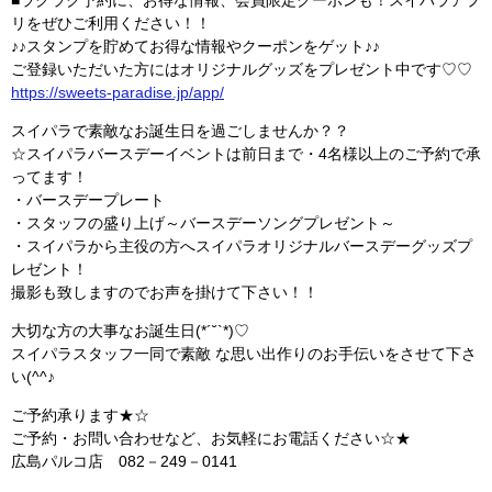
リをぜひご利用ください！！
♪♪スタンプを貯めてお得な情報やクーポンをゲット♪♪
ご登録いただいた方にはオリジナルグッズをプレゼント中です♡♡
https://sweets-paradise.jp/app/
スイパラで素敵なお誕生日を過ごしませんか？？
☆スイパラバースデーイベントは前日まで・4名様以上のご予約で承
ってます！
・バースデープレート
・スタッフの盛り上げ～バースデーソングプレゼント～
・スイパラから主役の方へスイパラオリジナルバースデーグッズプ
レゼント！
撮影も致しますのでお声を掛けて下さい！！
大切な方の大事なお誕生日(*´˘`*)♡
スイパラスタッフ一同で素敵 な思い出作りのお手伝いをさせて下さ
い(^^♪
ご予約承ります★☆
ご予約・お問い合わせなど、お気軽にお電話ください☆★
広島パルコ店 082－249－0141