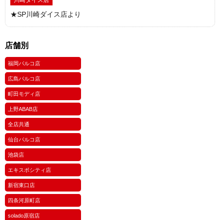
★SP川崎ダイス店より
店舗別
福岡パルコ店
広島パルコ店
町田モディ店
上野ABAB店
全店共通
仙台パルコ店
池袋店
エキスポシティ店
新宿東口店
四条河原町店
solado原宿店