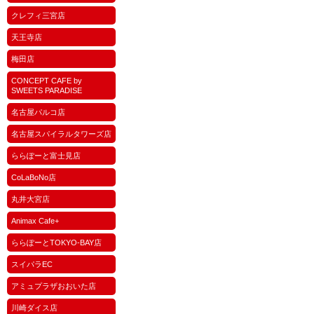
クレフィ三宮店
天王寺店
梅田店
CONCEPT CAFE by
SWEETS PARADISE
名古屋パルコ店
名古屋スパイラルタワーズ店
ららぽーと富士見店
CoLaBoNo店
丸井大宮店
Animax Cafe+
ららぽーとTOKYO-BAY店
スイパラEC
アミュプラザおおいた店
川崎ダイス店