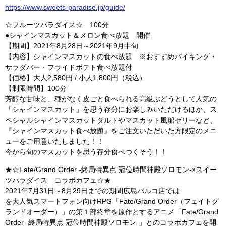
https://www.sweets-paradise.jp/guide/
☆フルーツパラダイス☆ 100分
●シャインマスカット＆メロン食べ放題 開催
【期間】2021年8月28日～2021年9月中旬
【内容】シャインマスカットの食べ放題 ※おすすめバイキング・
サラダバー・フライドポテト食べ放題付
【価格】大人2,580円 / 小人1,800円（税込）
【制限時間】100分
芳醇な甘味と、種がなく皮ごと食べられる高級ぶどうとして人気の
「シャインマスカット」を思う存分にお楽しみいただけるほか、ス
ペシャルシャインマスカットタルトやマスカット風船ゼリーなど、
『シャインマスカット食べ放題』をご注文いただいた方限定のメニ
ューをご用意いたしました！！
今から旬のマスカットを思う存分食べつくそう！！
★☆Fate/Grand Order -終局特異点 冠位時間神殿ソロモン-×スイー
ツパラダイス コラボカフェ☆★
2021年7月31日～8月29日までの期間広島パルコ店では
を大人気スマートフォン向けRPG「Fate/Grand Order（フェイトグ
ランドオーダー）」の第１部終章を原作とするアニメ「Fate/Grand
Order -終局特異点 冠位時間神殿ソロモン-」とのコラボカフェを開