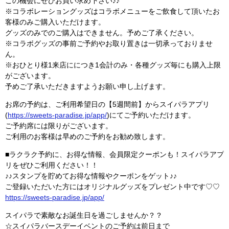
この機会にぜひお買い求め下さい♪♪
※コラボレーショングッズはコラボメニューをご飲食して頂いたお
客様のみご購入いただけます。
グッズのみでのご購入はできません。予めご了承ください。
※コラボグッズの事前ご予約やお取り置きは一切承っておりませ
ん。
※おひとり様1来店ににつき1会計のみ・各種グッズ毎にも購入上限
がございます。
予めご了承いただきますようお願い申し上げます。
お席の予約は、ご利用希望日の【5週間前】からスイパラアプリ
(
https://sweets-paradise.jp/app/
)にてご予約いただけます。
ご予約席には限りがございます。
ご利用のお客様は早めのご予約をお勧め致します。
■ラクラク予約に、お得な情報、会員限定クーポンも！スイパラアプ
リをぜひご利用ください！！
♪♪スタンプを貯めてお得な情報やクーポンをゲット♪♪
ご登録いただいた方にはオリジナルグッズをプレゼント中です♡♡
https://sweets-paradise.jp/app/
スイパラで素敵なお誕生日を過ごしませんか？？
☆スイパラバースデーイベントのご予約は前日まで