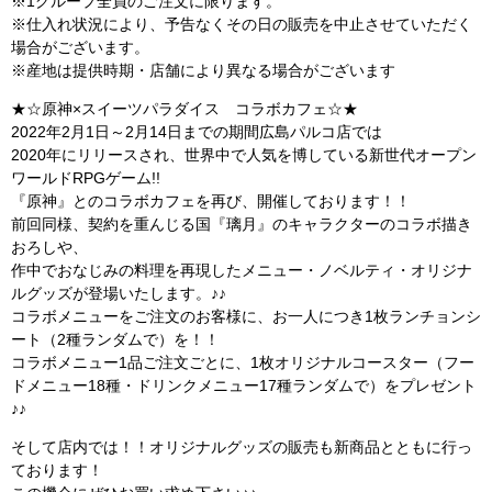
※1グループ全員のご注文に限ります。
※仕入れ状況により、予告なくその日の販売を中止させていただく
場合がございます。
※産地は提供時期・店舗により異なる場合がございます
★☆原神×スイーツパラダイス コラボカフェ☆★
2022年2月1日～2月14日までの期間広島パルコ店では
2020年にリリースされ、世界中で人気を博している新世代オープン
ワールドRPGゲーム!!
『原神』とのコラボカフェを再び、開催しております！！
前回同様、契約を重んじる国『璃月』のキャラクターのコラボ描き
おろしや、
作中でおなじみの料理を再現したメニュー・ノベルティ・オリジナ
ルグッズが登場いたします。♪♪
コラボメニューをご注文のお客様に、お一人につき1枚ランチョンシ
ート（2種ランダムで）を！！
コラボメニュー1品ご注文ごとに、1枚オリジナルコースター（フー
ドメニュー18種・ドリンクメニュー17種ランダムで）をプレゼント
♪♪
そして店内では！！オリジナルグッズの販売も新商品とともに行っ
ております！