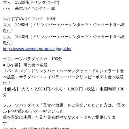
大人 1320円(ドリンクバー付)
小人 基本バイキングと一緒
☆おすすめバイキング 80分
大人 1490円（ドリンクバー＋ハーゲンダッツ・ジェラート食べ放
題付）
小人 1040円（ドリンクバー＋ハーゲンダッツ・ジェラート食べ放
題付）
https://www.sweets-paradise.jp/guide/
☆フルーツパラダイス☆ 100分
●【内 容】 苺の食べ放題
〔バイキング＋ドリンクバー＋ハーゲンダッツ・イルジェラート食
べ放題＋サラダバー＋スイパラスーパークリスピーポテト食べ放題
付 〕
【価 格】 大人： 2,580 円／小人： 1,800 円（税込） 制限時間 100
分
フルーツパラダイス「苺食べ放題」をご注文いただいた方は、“苺タ
ルト“や”苺のレアケーキ“といった
苺を贅沢に使用した見た目も鮮やかなスイーツをご提供してま
す！！