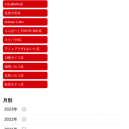
CoLaBoNo店
丸井大宮店
Animax Cafe+
ららぽーとTOKYO-BAY店
スイパラEC
アミュプラザおおいた店
川崎ダイス店
福岡パルコ店
広島パルコ店
町田モディ店
月別
2023年
2022年