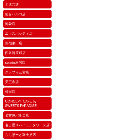
全店共通
仙台パルコ店
池袋店
エキスポシティ店
新宿東口店
四条河原町店
solado原宿店
クレフィ三宮店
天王寺店
梅田店
CONCEPT CAFE by
SWEETS PARADISE
名古屋パルコ店
名古屋スパイラルタワーズ店
ららぽーと富士見店