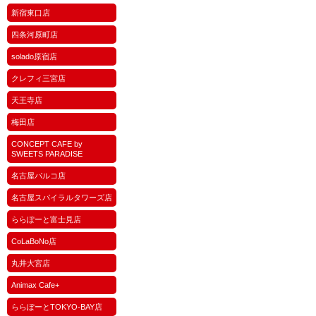
新宿東口店
四条河原町店
solado原宿店
クレフィ三宮店
天王寺店
梅田店
CONCEPT CAFE by
SWEETS PARADISE
名古屋パルコ店
名古屋スパイラルタワーズ店
ららぽーと富士見店
CoLaBoNo店
丸井大宮店
Animax Cafe+
ららぽーとTOKYO-BAY店