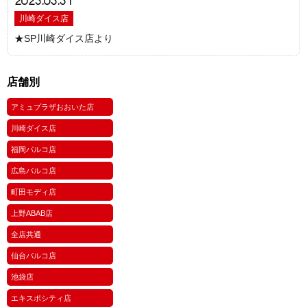
2023.03.31
川崎ダイス店
★SP川崎ダイス店より
店舗別
アミュプラザおおいた店
川崎ダイス店
福岡パルコ店
広島パルコ店
町田モディ店
上野ABAB店
全店共通
仙台パルコ店
池袋店
エキスポシティ店