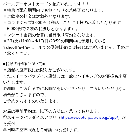
バースデーポストカードを配布いたします！！
※特典は配布期間内でも無くなり次第終了となります。
※ご飲食の料金は対象外となります。
※コラボグッズ3,000円（税込）ごとに１枚のお渡しとなります
（6,000円で２枚のお渡しとなります）。
※レシート金額の合算は当日限り有効となります。
※3/1(火)11:00～4/17(日)23:59の期間中に予定している
Yahoo!PayPayモールでの受注販売には特典はございません。予めご
了承ください。
■お席の予約について■
※店舗の座席数には限りがございます。
またスイーツパラダイス店舗には一般のバイキングのお客様も来店
いたします。
混雑時、ご入店までにお時間をいただいたり、ご入店いただけない
場合がございますので、
ご予約をおすすめいたします。
お席の事前予約は、以下の方法にて承っております。
①スイーツパラダイスアプリ（
https://sweets-paradise.jp/app/
）か
ら受付。
各日時の空席状況もご確認いただけます。