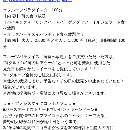
☆フルーツパラダイス☆ 100分
【内 容】 苺の食べ放題
〔バイキング＋ドリンクバー＋ハーゲンダッツ・イルジェラート食
べ放題
＋サラダバー＋スイパラポテト食べ放題付 〕
【価 格】 大人： 2,580 円／小人： 1,800 円（税込） 制限時間 100
分
フルーツパラダイス「苺食べ放題」をご注文いただいた方は、
“苺タルト“や”苺のレアケーキ“といった苺を贅沢に使用した
見た目も鮮やかなスイーツをご提供しています！！
※1グループ全員のご注文に限ります。
※仕入れ状況により、予告なくその日の販売を中止させていただく
場合がございます。
※産地は提供時期・店舗により異なる場合がございます。
☆★ヒプノシスマイクコラボカフェ☆★
■バースデーポストカードプレゼントキャンペーン■
ただいま開催中のヒプマイコラボのキャラクターである、
夢野幻太郎が4月1日が誕生日という事で、
3/29~4/4の期間中にコラボグッズを3000円以上ご購入の方に