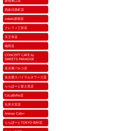
新宿東口店
四条河原町店
solado原宿店
クレフィ三宮店
天王寺店
梅田店
CONCEPT CAFE by
SWEETS PARADISE
名古屋パルコ店
名古屋スパイラルタワーズ店
ららぽーと富士見店
CoLaBoNo店
丸井大宮店
Animax Cafe+
ららぽーとTOKYO-BAY店