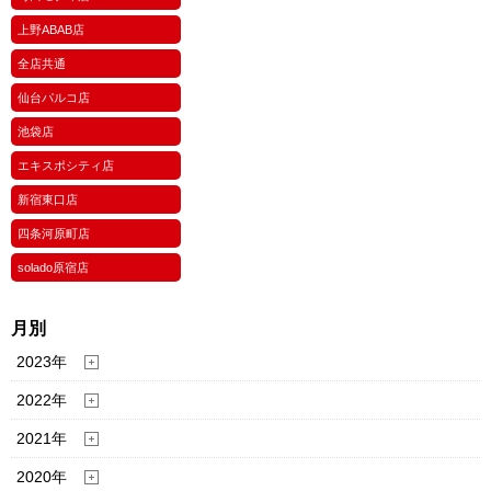
上野ABAB店
全店共通
仙台パルコ店
池袋店
エキスポシティ店
新宿東口店
四条河原町店
solado原宿店
月別
2023年
2022年
2021年
2020年