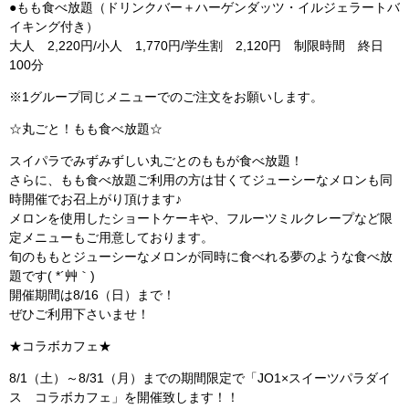
●もも食べ放題（ドリンクバー＋ハーゲンダッツ・イルジェラートバ
イキング付き）
大人 2,220円/小人 1,770円/学生割 2,120円 制限時間 終日
100分
※1グループ同じメニューでのご注文をお願いします。
☆丸ごと！もも食べ放題☆
スイパラでみずみずしい丸ごとのももが食べ放題！
さらに、もも食べ放題ご利用の方は甘くてジューシーなメロンも同
時開催でお召上がり頂けます♪
メロンを使用したショートケーキや、フルーツミルクレープなど限
定メニューもご用意しております。
旬のももとジューシーなメロンが同時に食べれる夢のような食べ放
題です( *´艸｀)
開催期間は8/16（日）まで！
ぜひご利用下さいませ！
★コラボカフェ★
8/1（土）～8/31（月）までの期間限定で「JO1×スイーツパラダイ
ス コラボカフェ」を開催致します！！