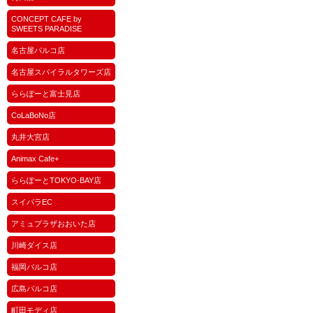
CONCEPT CAFE by
SWEETS PARADISE
名古屋パルコ店
名古屋スパイラルタワーズ店
ららぽーと富士見店
CoLaBoNo店
丸井大宮店
Animax Cafe+
ららぽーとTOKYO-BAY店
スイパラEC
アミュプラザおおいた店
川崎ダイス店
福岡パルコ店
広島パルコ店
町田モディ店