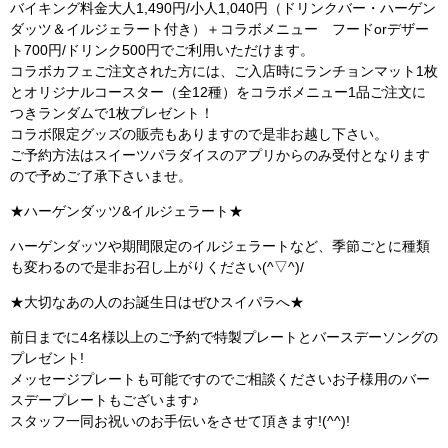
バイキング料金大人1,490円/小人1,040円（ドリンクバー・ハーゲン
ダッツ＆イルジェラート付き）＋コラボメニュー フードorデザー
ト700円/ドリンク500円でご利用いただけます。
コラボカフェご注文された方には、ご入店時にランチョンマット1枚
とオリジナルコースター（全12種）をコラボメニュー1品ご注文に
つきランダムで1枚プレゼント！
コラボ限定グッズの販売もありますので是非お越し下さい。
ご予約方法はスイーツパラダイスのアプリからのみ受付となります
ので予めご了承下さいませ。
★ハーゲンダッツ&イルジェラート★
ハーゲンダッツや期間限定のイルジェラートなど、季節ごとに種類
も変わるので是非お召し上がりください(^▽^)/
★大切なあの人のお誕生日はぜひスイパラへ★
前日までに4名様以上のご予約で特製プレートとバースデーソングの
プレゼント!
メッセージプレートも可能ですのでご相談くださいお子様用のバー
スデープレートもございます♪
スタッフ一同お祝いのお手伝いをさせて頂きます!(^^)!