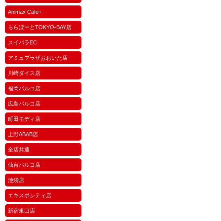
Animax Cafe+
ららぽーとTOKYO-BAY店
スイパラEC
アミュプラザおおいた店
川崎ダイス店
福岡パルコ店
広島パルコ店
町田モディ店
上野ABAB店
全店共通
仙台パルコ店
池袋店
エキスポシティ店
新宿東口店