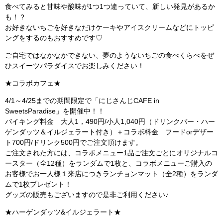
食べてみると甘味や酸味が1つ1つ違っていて、新しい発見があるか
も！？
お好きないちごを好きなだけケーキやアイスクリームなどにトッピ
ングをするのもおすすめです♡
ご自宅ではなかなかできない、夢のようないちごの食べくらべをぜ
ひスイーツパラダイスでお楽しみください！
★コラボカフェ★
4/1～4/25までの期間限定で「にじさんじCAFE in
SweetsParadise」を開催中！！
バイキング料金 大人1，490円/小人1,040円（ドリンクバー・ハー
ゲンダッツ＆イルジェラート付き）＋コラボ料金 フードorデザー
ト700円/ドリンク500円でご注文頂けます。
ご注文された方には、コラボメニュー1品ご注文ごとにオリジナルコ
ースター（全12種）をランダムで1枚と、コラボメニューご購入の
お客様でお一人様１来店につきランチョンマット（全2種）をランダ
ムで1枚プレゼント！
グッズの販売もございますので是非ご利用ください♪
★ハーゲンダッツ&イルジェラート★