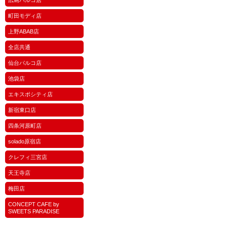
町田モディ店
上野ABAB店
全店共通
仙台パルコ店
池袋店
エキスポシティ店
新宿東口店
四条河原町店
solado原宿店
クレフィ三宮店
天王寺店
梅田店
CONCEPT CAFE by
SWEETS PARADISE