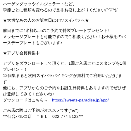
ハーゲンダッツやイルジェラートなど、
季節ごとに種類も変わるので是非お召し上がりください(^▽^)/
★大切なあの人のお誕生日はぜひスイパラへ★
前日までに4名様以上のご予約で特製プレートプレゼント!
メッセージプレートも可能ですのでご相談ください！お子様用のバ
ースデープレートもございます♪
★アプリ会員募集中
アプリをダウンロードして頂くと、1回ご入店ごとにスタンプを1個
プレゼント！
13個集まると次回スイパラバイキングが無料でご利用いただけま
す！
他にも、アプリからのご予約やお誕生日特典もありますのでぜひぜ
ひ登録してみてくださいね♪
ダウンロードはこちら→
https://sweets-paradise.jp/app/
ご来店の際はご予約がオススメです(^ω^)
***仙台パルコ店 ＴＥＬ 022-774-8122***