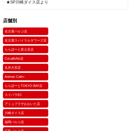
★SP川崎ダイス店より
店舗別
名古屋パルコ店
名古屋スパイラルタワーズ店
ららぽーと富士見店
CoLaBoNo店
丸井大宮店
Animax Cafe+
ららぽーとTOKYO-BAY店
スイパラEC
アミュプラザおおいた店
川崎ダイス店
福岡パルコ店
広島パルコ店