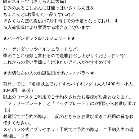
限定スイーツ【さくらんぼ大福】
甘みのあるこしあんに甘酸っぱいさくらんぼを
ちょこんと1粒乗せた一品です('ω')ノ
※さくらんぼの提供は7月中旬までの予定となっております
※入荷状況により変更する場合がございます
★ハーゲンダッツ&イルジェラート★
ハーゲンダッツやイルジェラートなど、
季節ごとに種類も変わるので是非お召し上がりください(^▽^)/
これからの暑い季節に向け冷たいアイスがおすすめです
★大切なあの人のお誕生日はぜひスイパラへ★
前日までに、2名様以上でおすすめバイキング（大人1490円 小人
1040円 80分）
以上のコースをご利用でご予約をされたお客様が対象となります。
「フラワープレート」と「ドッグプレート」の2種類からお選び頂け
ます！
お電話でご予約の際は、上記のどちらかお選び頂きご利用の旨をお
伝えください。
スイパラ公式アプリやネット予約でご予約の際は、ご予約入力の備
考欄に「フラ