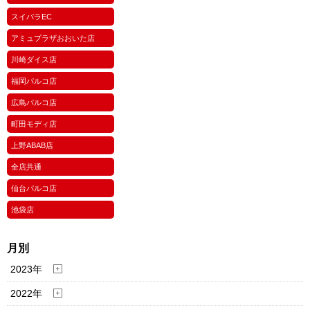
スイパラEC
アミュプラザおおいた店
川崎ダイス店
福岡パルコ店
広島パルコ店
町田モディ店
上野ABAB店
全店共通
仙台パルコ店
池袋店
月別
2023年
2022年