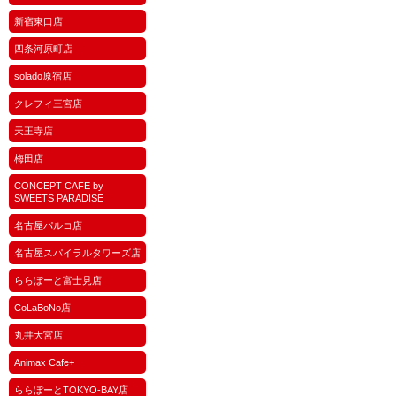
新宿東口店
四条河原町店
solado原宿店
クレフィ三宮店
天王寺店
梅田店
CONCEPT CAFE by
SWEETS PARADISE
名古屋パルコ店
名古屋スパイラルタワーズ店
ららぽーと富士見店
CoLaBoNo店
丸井大宮店
Animax Cafe+
ららぽーとTOKYO-BAY店