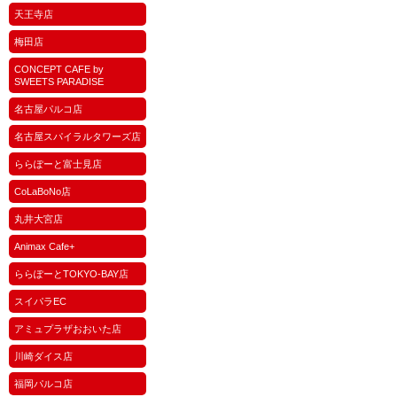
天王寺店
梅田店
CONCEPT CAFE by
SWEETS PARADISE
名古屋パルコ店
名古屋スパイラルタワーズ店
ららぽーと富士見店
CoLaBoNo店
丸井大宮店
Animax Cafe+
ららぽーとTOKYO-BAY店
スイパラEC
アミュプラザおおいた店
川崎ダイス店
福岡パルコ店