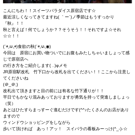
こんにちわ！！スイーツパラダイス原宿店です☆
最近涼しくなってきてますね( ｀ー´)ノ季節はもうすっかり
『秋』！！
秋と言えば！何でしょうか？？そうそう！！それですよ☆それ
☆☆！！
(´◉◞౪◟◉)食欲の秋(´◉◞౪◟◉)
今回は 原宿にお買い物ついでにお腹もみたしちゃいましょって感
じで原宿店へ
の行き方をご紹介します( ..)φメモ
JR原宿駅改札 竹下口から改札を出てください！！ここから注意し
てくださいね
(＠_＠;)
改札出て頂きますと目の前には有名な竹下通りが！！
平日でもかなり混みあっておりますが勇気を持って突進しましょっ
（笑）
あとはひたすらまっすーぐ進むだけです(^^♪たくさんのお店があり
ますので
ウィンドウショッピングをしながら
歩いて頂ければ あっ！アッ！ スイパラの看板みーっけ(^_-)-☆