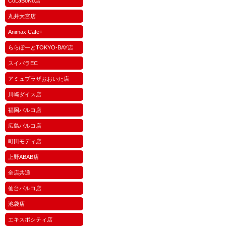
CoLaBoNo店
丸井大宮店
Animax Cafe+
ららぽーとTOKYO-BAY店
スイパラEC
アミュプラザおおいた店
川崎ダイス店
福岡パルコ店
広島パルコ店
町田モディ店
上野ABAB店
全店共通
仙台パルコ店
池袋店
エキスポシティ店