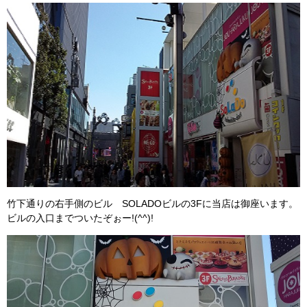
竹下通りの右手側のビル SOLADOビルの3Fに当店は御座います。
ビルの入口までついたぞぉー!(^^)!