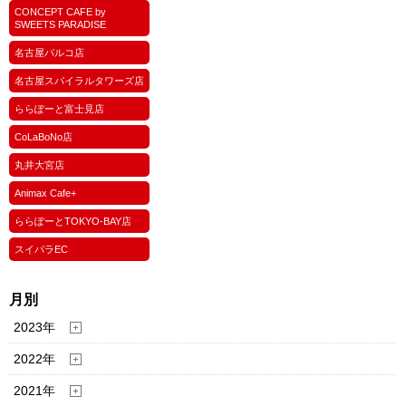
CONCEPT CAFE by
SWEETS PARADISE
名古屋パルコ店
名古屋スパイラルタワーズ店
ららぽーと富士見店
CoLaBoNo店
丸井大宮店
Animax Cafe+
ららぽーとTOKYO-BAY店
スイパラEC
月別
2023年
2022年
2021年