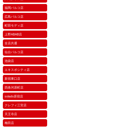
福岡パルコ店
広島パルコ店
町田モディ店
上野ABAB店
全店共通
仙台パルコ店
池袋店
エキスポシティ店
新宿東口店
四条河原町店
solado原宿店
クレフィ三宮店
天王寺店
梅田店