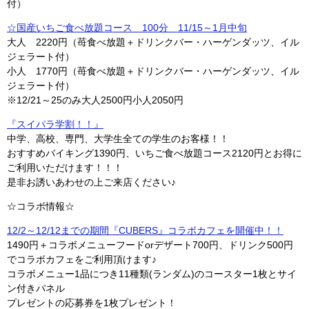
付）
☆国産いちご食べ放題コース 100分 11/15～1月中旬
大人 2220円（苺食べ放題＋ドリンクバー・ハーゲンダッツ、イル
ジェラート付）
小人 1770円（苺食べ放題＋ドリンクバー・ハーゲンダッツ、イル
ジェラート付）
※12/21～25のみ大人2500円小人2050円
『スイパラ学割！！』
中学、高校、専門、大学生全ての学生のお客様！！
おすすめバイキング1390円、いちご食べ放題コース2120円とお得に
ご利用いただけます！！！
是非お誘いあわせの上ご来店ください♪
☆コラボ情報☆
12/2～12/12までの期間『CUBERS』コラボカフェを開催中！！
1490円＋コラボメニューフードorデザート700円、ドリンク500円
でコラボカフェをご利用頂けます♪
コラボメニュー1品につき11種類(ランダム)のコースター1枚とサイ
ン付きパネル
プレゼントの応募券を1枚プレゼント！