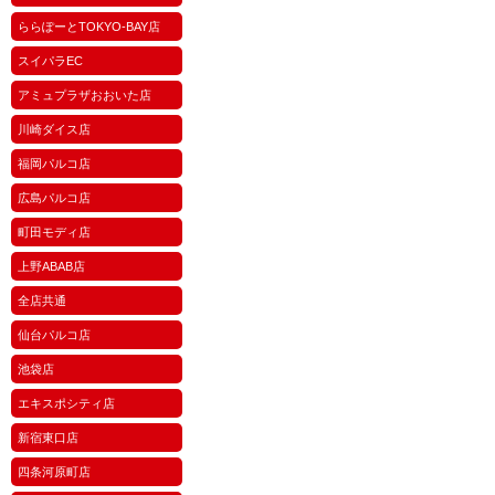
ららぽーとTOKYO-BAY店
スイパラEC
アミュプラザおおいた店
川崎ダイス店
福岡パルコ店
広島パルコ店
町田モディ店
上野ABAB店
全店共通
仙台パルコ店
池袋店
エキスポシティ店
新宿東口店
四条河原町店