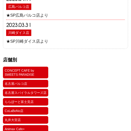
広島パルコ店
★SP広島パルコ店より
2023.03.31
川崎ダイス店
★SP川崎ダイス店より
店舗別
CONCEPT CAFE by
SWEETS PARADISE
名古屋パルコ店
名古屋スパイラルタワーズ店
ららぽーと富士見店
CoLaBoNo店
丸井大宮店
Animax Cafe+