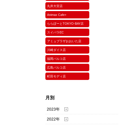
丸井大宮店
Animax Cafe+
ららぽーとTOKYO-BAY店
スイパラEC
アミュプラザおおいた店
川崎ダイス店
福岡パルコ店
広島パルコ店
町田モディ店
月別
2023年
2022年