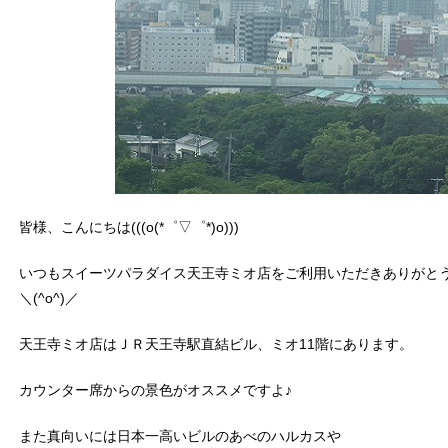
皆様、こんにちは(((o(*゜▽゜*)o)))
いつもスイーツパラダイス天王寺ミオ店をご利用いただきありがと
＼(^o^)／
天王寺ミオ店はＪＲ天王寺駅直結ビル、ミオ11階にあります。
カウンター席からの景色がオススメですよ♪
また真向いには日本一高いビルのあべのハルカスや