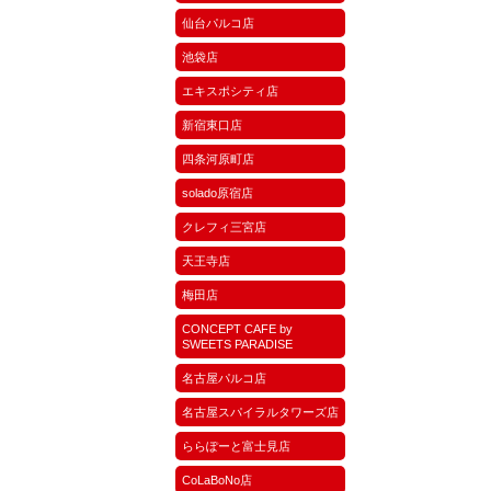
仙台パルコ店
池袋店
エキスポシティ店
新宿東口店
四条河原町店
solado原宿店
クレフィ三宮店
天王寺店
梅田店
CONCEPT CAFE by
SWEETS PARADISE
名古屋パルコ店
名古屋スパイラルタワーズ店
ららぽーと富士見店
CoLaBoNo店