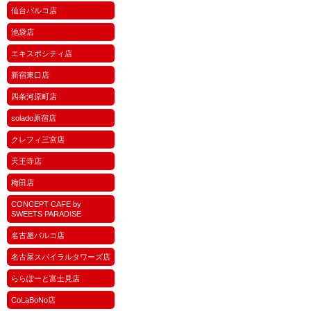
仙台パルコ店
池袋店
エキスポシティ店
新宿東口店
四条河原町店
solado原宿店
クレフィ三宮店
天王寺店
梅田店
CONCEPT CAFE by
SWEETS PARADISE
名古屋パルコ店
名古屋スパイラルタワーズ店
ららぽーと富士見店
CoLaBoNo店