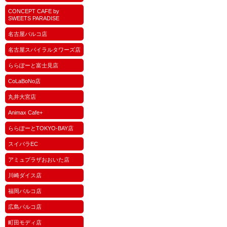
CONCEPT CAFE by
SWEETS PARADISE
名古屋パルコ店
名古屋スパイラルタワーズ店
ららぽーと富士見店
CoLaBoNo店
丸井大宮店
Animax Cafe+
ららぽーとTOKYO-BAY店
スイパラEC
アミュプラザおおいた店
川崎ダイス店
福岡パルコ店
広島パルコ店
町田モディ店