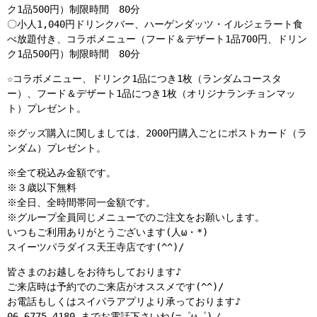
ク1品500円）制限時間 80分
〇小人1,040円ドリンクバー、ハーゲンダッツ・イルジェラート食
べ放題付き、コラボメニュー（フード＆デザート1品700円、ドリン
ク1品500円）制限時間 80分
☆コラボメニュー、ドリンク1品につき1枚（ランダムコースタ
ー）、フード＆デザート1品につき1枚（オリジナランチョンマッ
ト）プレゼント。
※グッズ購入に関しましては、2000円購入ごとにポストカード（ラ
ンダム）プレゼント。
※全て税込み金額です。
※３歳以下無料
※全日、全時間帯同一金額です。
※グループ全員同じメニューでのご注文をお願いします。
いつもご利用ありがとうございます(人ω・*)
スイーツパラダイス天王寺店です(^^)/
皆さまのお越しをお待ちしております♪
ご来店時は予約でのご来店がオススメです(^^)/
お電話もしくはスイパラアプリより承っております♪
06-6775-4180 までお電話下さいね(=゜ω゜)ノ