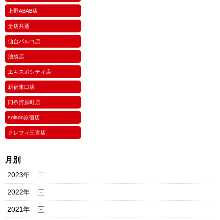
上野ABAB店
全店共通
仙台パルコ店
池袋店
エキスポシティ店
新宿東口店
四条河原町店
solado原宿店
クレフィ三宮店
月別
2023年
2022年
2021年