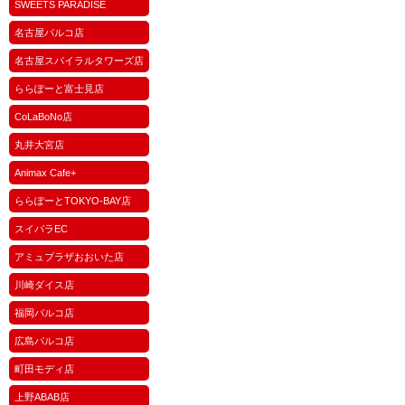
SWEETS PARADISE
名古屋パルコ店
名古屋スパイラルタワーズ店
ららぽーと富士見店
CoLaBoNo店
丸井大宮店
Animax Cafe+
ららぽーとTOKYO-BAY店
スイパラEC
アミュプラザおおいた店
川崎ダイス店
福岡パルコ店
広島パルコ店
町田モディ店
上野ABAB店