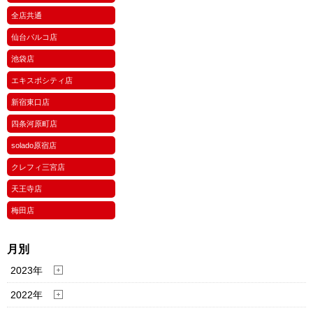
全店共通
仙台パルコ店
池袋店
エキスポシティ店
新宿東口店
四条河原町店
solado原宿店
クレフィ三宮店
天王寺店
梅田店
月別
2023年
2022年