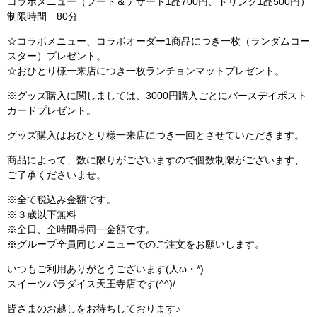
コラボメニュー（フード＆デザート1品700円、ドリンク1品500円）
制限時間 80分
☆コラボメニュー、コラボオーダー1商品につき一枚（ランダムコー
スター）プレゼント。
☆おひとり様一来店につき一枚ランチョンマットプレゼント。
※グッズ購入に関しましては、3000円購入ごとにバースデイポスト
カードプレゼント。
グッズ購入はおひとり様一来店につき一回とさせていただきます。
商品によって、数に限りがございますので個数制限がございます、
ご了承くださいませ。
※全て税込み金額です。
※３歳以下無料
※全日、全時間帯同一金額です。
※グループ全員同じメニューでのご注文をお願いします。
いつもご利用ありがとうございます(人ω・*)
スイーツパラダイス天王寺店です(^^)/
皆さまのお越しをお待ちしております♪