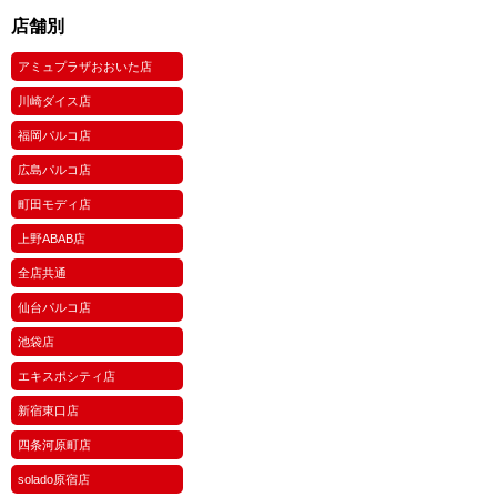
店舗別
アミュプラザおおいた店
川崎ダイス店
福岡パルコ店
広島パルコ店
町田モディ店
上野ABAB店
全店共通
仙台パルコ店
池袋店
エキスポシティ店
新宿東口店
四条河原町店
solado原宿店