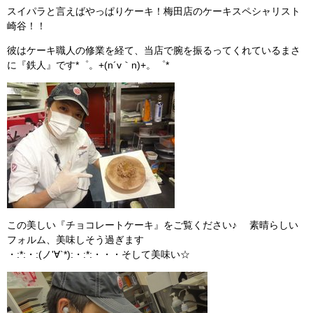
スイパラと言えばやっぱりケーキ！梅田店のケーキスペシャリスト
崎谷！！
彼はケーキ職人の修業を経て、当店で腕を振るってくれているまさ
に『鉄人』です*゜。+(n´v｀n)+。゜*
この美しい『チョコレートケーキ』をご覧ください♪ 素晴らしい
フォルム、美味しそう過ぎます
・:*:・:(ノ'∀`*):・:*:・・・そして美味い☆