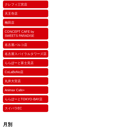
クレフィ三宮店
天王寺店
梅田店
CONCEPT CAFE by
SWEETS PARADISE
名古屋パルコ店
名古屋スパイラルタワーズ店
ららぽーと富士見店
CoLaBoNo店
丸井大宮店
Animax Cafe+
ららぽーとTOKYO-BAY店
スイパラEC
月別