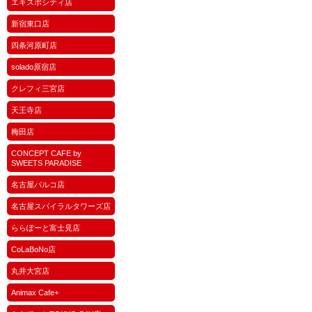
エキスポシティ店
新宿東口店
四条河原町店
solado原宿店
クレフィ三宮店
天王寺店
梅田店
CONCEPT CAFE by
SWEETS PARADISE
名古屋パルコ店
名古屋スパイラルタワーズ店
ららぽーと富士見店
CoLaBoNo店
丸井大宮店
Animax Cafe+