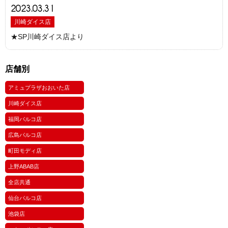
2023.03.31
川崎ダイス店
★SP川崎ダイス店より
店舗別
アミュプラザおおいた店
川崎ダイス店
福岡パルコ店
広島パルコ店
町田モディ店
上野ABAB店
全店共通
仙台パルコ店
池袋店