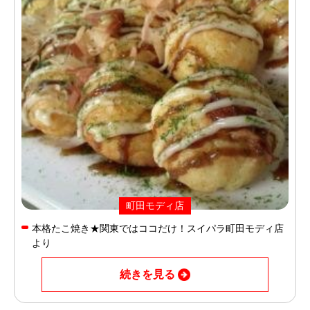
町田モディ店
本格たこ焼き★関東ではココだけ！スイパラ町田モディ店
より
続きを見る