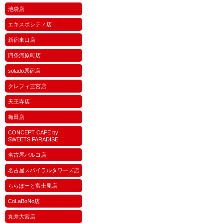
池袋店
エキスポシティ店
新宿東口店
四条河原町店
solado原宿店
クレフィ三宮店
天王寺店
梅田店
CONCEPT CAFE by
SWEETS PARADISE
名古屋パルコ店
名古屋スパイラルタワーズ店
ららぽーと富士見店
CoLaBoNo店
丸井大宮店