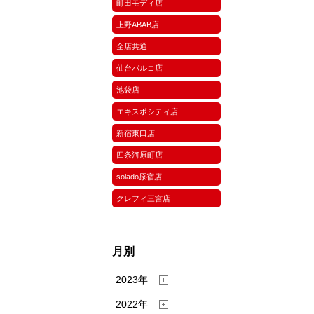
町田モディ店
上野ABAB店
全店共通
仙台パルコ店
池袋店
エキスポシティ店
新宿東口店
四条河原町店
solado原宿店
クレフィ三宮店
月別
2023年
2022年