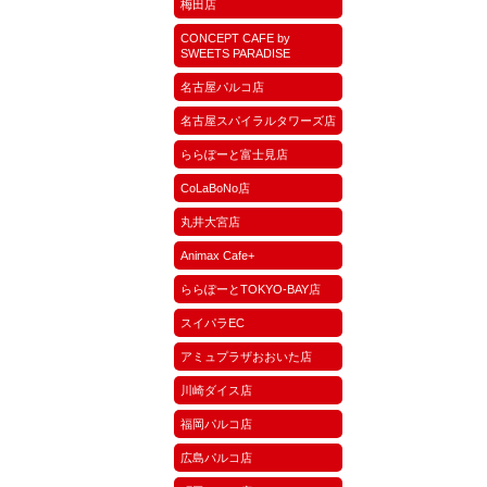
梅田店
CONCEPT CAFE by
SWEETS PARADISE
名古屋パルコ店
名古屋スパイラルタワーズ店
ららぽーと富士見店
CoLaBoNo店
丸井大宮店
Animax Cafe+
ららぽーとTOKYO-BAY店
スイパラEC
アミュプラザおおいた店
川崎ダイス店
福岡パルコ店
広島パルコ店