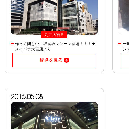
丸井大宮店
作って楽しい！綿あめマシーン登場！！！★
一
スイパラ大宮店より
ン
続きを見る
2015.05.08