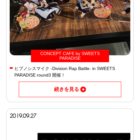
CONCEPT CAFE by SWEETS
PARADISE
ヒプノシスマイク -Division Rap Battle- in SWEETS
PARADISE round3 開催！
続きを見る
2019.09.27