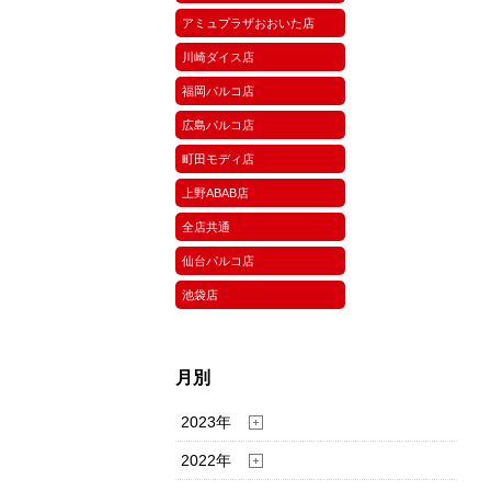
アミュプラザおおいた店
川崎ダイス店
福岡パルコ店
広島パルコ店
町田モディ店
上野ABAB店
全店共通
仙台パルコ店
池袋店
月別
2023年
2022年