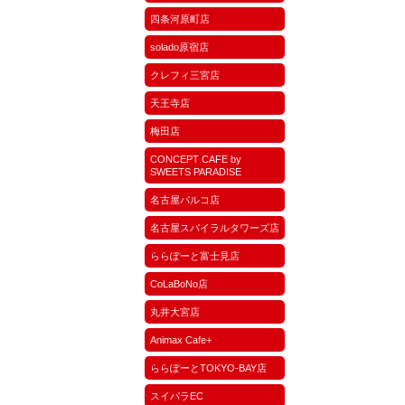
四条河原町店
solado原宿店
クレフィ三宮店
天王寺店
梅田店
CONCEPT CAFE by
SWEETS PARADISE
名古屋パルコ店
名古屋スパイラルタワーズ店
ららぽーと富士見店
CoLaBoNo店
丸井大宮店
Animax Cafe+
ららぽーとTOKYO-BAY店
スイパラEC