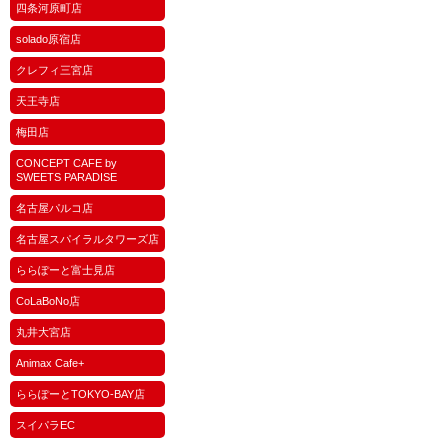
四条河原町店
solado原宿店
クレフィ三宮店
天王寺店
梅田店
CONCEPT CAFE by
SWEETS PARADISE
名古屋パルコ店
名古屋スパイラルタワーズ店
ららぽーと富士見店
CoLaBoNo店
丸井大宮店
Animax Cafe+
ららぽーとTOKYO-BAY店
スイパラEC