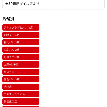
★SP川崎ダイス店より
店舗別
アミュプラザおおいた店
川崎ダイス店
福岡パルコ店
広島パルコ店
町田モディ店
上野ABAB店
全店共通
仙台パルコ店
池袋店
エキスポシティ店
新宿東口店